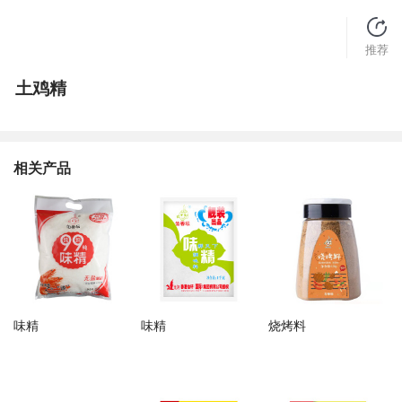
推荐
土鸡精
相关产品
味精
味精
烧烤料